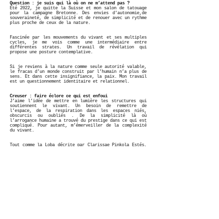
Question : je suis qui là où on ne m’attend pas ?
Eté 2022, je quitte la Suisse et mon salon de tatouage
pour la campagne Bretonne. Des envies d'autonomie,de
souveraineté, de simplicité et de renouer avec un rythme
plus proche de ceux de la nature.
Fascinée par les mouvements du vivant et ses multiples
cycles, je me vois comme une intermédiaire entre
différentes strates. Un travail de révélation qui
propose une posture contemplative.
Si je reviens à la nature comme seule autorité valable,
le fracas d’un monde construit par l’humain n’a plus de
sens. Et dans cette insignifiance, la paix. Mon travail
est un questionnement identitaire et relationnel.
Creuser : faire éclore ce qui est enfoui
J’aime l’idée de mettre en lumière les structures qui
soutiennent le vivant. Un besoin de remettre de
l’espace, de la respiration dans les espaces niés,
obscurcis ou oubliés . De la simplicité là où
l’arrogance humaine a trouvé du prestige dans ce qui est
compliqué. Pour autant, m’émerveiller de la complexité
du vivant.
Tout comme la Loba décrite par Clarissae Pinkola Estés,
je crois dans l’idée de «chanter sur les os» afin de
leur redonner vie.
Eiana