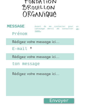
MESSAGE
Avant de me contacter pour un
tatouage merci de consulter
ce
lien.
Prénom
E-mail
ton message
Envoyer