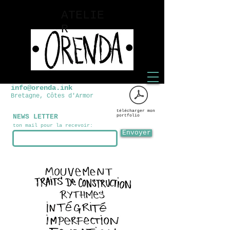
ATELIE
R
info@orenda.ink
Bretagne, Côtes d'Armor
télécharger mon
NEWS LETTER
portfolio
ton mail pour la recevoir:
Envoyer